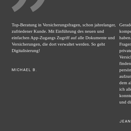
Top-Beratung in Versicherungsfragen, schon jahrelanger,
Gerade
zufriedener Kunde. Mit Einführung des neuen und
kompet
einfachen App-Zugangs Zugriff auf alle Dokumente und
haben.
Versicherungen, die dort verwaltet werden. So geht
Fragen
Digitalisierung!
privat
Versi
finden
MICHAEL B.
persön
aufzun
dem al
ich al
konnte
und di
JEAN