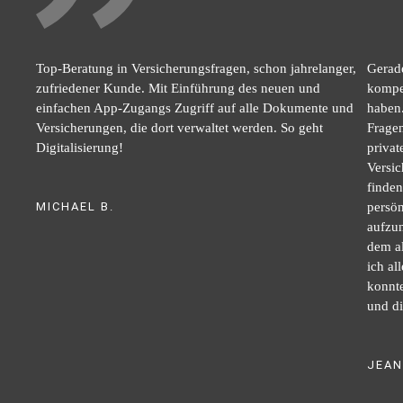
Top-Beratung in Versicherungsfragen, schon jahrelanger,
Gerade
zufriedener Kunde. Mit Einführung des neuen und
kompet
einfachen App-Zugangs Zugriff auf alle Dokumente und
haben.
Versicherungen, die dort verwaltet werden. So geht
Fragen
Digitalisierung!
privat
Versi
finden
MICHAEL B.
persön
aufzun
dem al
ich al
konnte
und di
JEAN