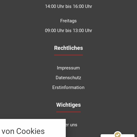
14:00 Uhr bis 16:00 Uhr
Freitags
09:00 Uhr bis 13:00 Uhr
Rechtliches
Impressum
Datenschutz
Erstinformation
Kundenbewertungen und Erfahrungen zu
Degen Versicherungsmakler GmbH & Co.KG
Wichtiges
SEHR GUT
100%
nstellungen
Empfehlungen auf
Über uns
ProvenExpert.com
4,92 / 5,00
von Cookies
über alle verwendeten Cookies und