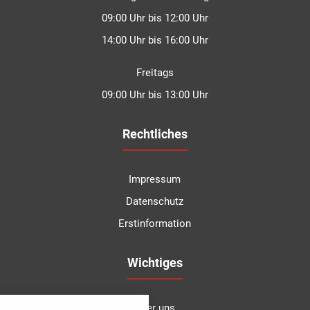
09:00 Uhr bis 12:00 Uhr
14:00 Uhr bis 16:00 Uhr
Freitags
09:00 Uhr bis 13:00 Uhr
Rechtliches
Impressum
Datenschutz
Erstinformation
Kundenbewertungen und Erfahrungen zu
Degen Versicherungsmakler GmbH & Co.KG
Wichtiges
SEHR GUT
100%
nstellungen
Empfehlungen auf
Über uns