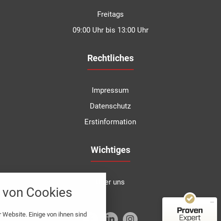
Freitags
09:00 Uhr bis 13:00 Uhr
Rechtliches
Impressum
Datenschutz
Erstinformation
Kundenbewertungen und Erfahrungen zu
Degen Versicherungsmakler GmbH & Co.KG
Wichtiges
SEHR GUT
100%
nstellungen
Empfehlungen auf
Über uns
ProvenExpert.com
4,92 / 5,00
von Cookies
über alle verwendeten Cookies und
chkeit folgende Kategorien zu
67
92
r zu blockieren.
 Website. Einige von ihnen sind