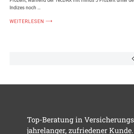
Prozent, während der TecDAX mit minus 5 Prozent unter d
Indizes noch …
⟶
WEITERLESEN
Seitennummerierung
der
Beiträge
Top-Beratung in Versicherungs
jahrelanger, zufriedener Kunde