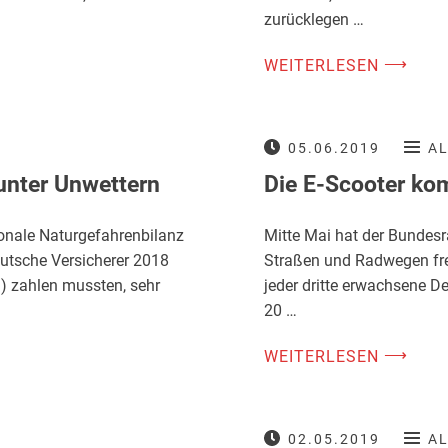
zurücklegen …
⟶
WEITERLESEN
05.06.2019
A
unter Unwettern
Die E-Scooter ko
onale Naturgefahrenbilanz
Mitte Mai hat der Bundesra
deutsche Versicherer 2018
Straßen und Radwegen frei
zahlen mussten, sehr
jeder dritte erwachsene D
20 …
⟶
WEITERLESEN
02.05.2019
A