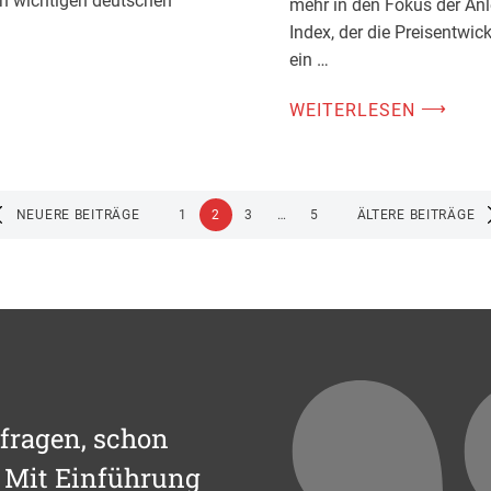
en wichtigen deutschen
mehr in den Fokus der Anl
Index, der die Preisentwic
ein …
⟶
WEITERLESEN
NEUERE BEITRÄGE
1
2
3
…
5
ÄLTERE BEITRÄGE
fragen, schon
. Mit Einführung