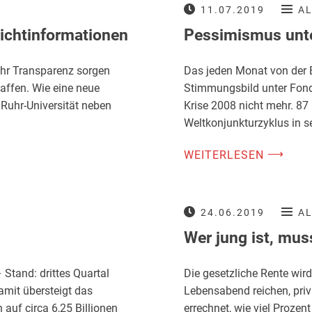
11.07.2019
A
lichtinformationen
Pessimismus unt
mehr Transparenz sorgen
Das jeden Monat von der 
affen. Wie eine neue
Stimmungsbild unter Fonds
 Ruhr-Universität neben
Krise 2008 nicht mehr. 87
Weltkonjunkturzyklus in s
⟶
WEITERLESEN
24.06.2019
A
Wer jung ist, mus
Stand: drittes Quartal
Die gesetzliche Rente wir
amit übersteigt das
Lebensabend reichen, priv
auf circa 6,25 Billionen
errechnet, wie viel Proze