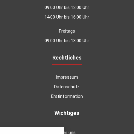
09:00 Uhr bis 12:00 Uhr
14:00 Uhr bis 16:00 Uhr
Freitags
09:00 Uhr bis 13:00 Uhr
Rechtliches
Impressum
Datenschutz
Erstinformation
Kundenbewertungen und Erfahrungen zu
Degen Versicherungsmakler GmbH & Co.KG
Wichtiges
SEHR GUT
100%
nstellungen
Empfehlungen auf
Über uns