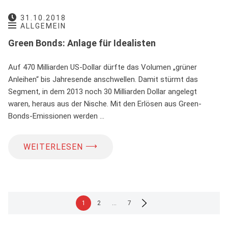
31.10.2018
ALLGEMEIN
Green Bonds: Anlage für Idealisten
Auf 470 Milliarden US-Dollar dürfte das Volumen „grüner
Anleihen“ bis Jahresende anschwellen. Damit stürmt das
Segment, in dem 2013 noch 30 Milliarden Dollar angelegt
waren, heraus aus der Nische. Mit den Erlösen aus Green-
Bonds-Emissionen werden …
⟶
WEITERLESEN
Seitennummerierung
1
2
…
7
der