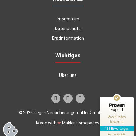
Impressum
Datenschutz
Erstinformation
Wichtiges
Kundenbewertungen und Erfahrungen zu
Degen Versicherungsmakler GmbH & Co.KG
Über uns
SEHR GUT
100%
Empfehlungen auf
ProvenExpert.com
4,92 / 5,00
67
92
© 2026 Degen Versicherungsmakler GmbH & Co.KG
Bewertungen auf
Bewertungen von 1
Von Kunden
ProvenExpert.com
anderen Quelle
bewertet
Made with
❤
Makler Homepages
159 Bewertungen
Blick aufs ProvenExpert-Profil werfen
Authentizität