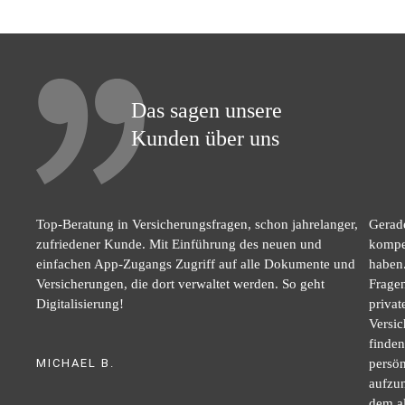
Beiträge
Das sagen unsere
Kunden über uns
Top-Beratung in Versicherungsfragen, schon jahrelanger,
Gerade
zufriedener Kunde. Mit Einführung des neuen und
kompet
einfachen App-Zugangs Zugriff auf alle Dokumente und
haben.
Versicherungen, die dort verwaltet werden. So geht
Fragen
Digitalisierung!
privat
Versi
finden
MICHAEL B.
persön
aufzun
dem al